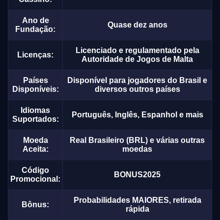
Ano de
Quase dez anos
Fundação:
Licenciado e regulamentado pela
Licenças:
Autoridade de Jogos de Malta
Países
Disponível para jogadores do Brasil e
Disponíveis:
diversos outros países
Idiomas
Português, Inglês, Espanhol e mais
Suportados:
Moeda
Real Brasileiro (BRL) e várias outras
Aceita:
moedas
Código
BONUS2025
Promocional:
Probabilidades MAIORES, retirada
Bônus:
rápida