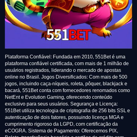
Plataforma Confiável: Fundada em 2010, 551Bet é uma
plataforma confiável certificada, com mais de 1 milhão de
usuários registrados, liderando o mercado de apostas
online no Brasil. Jogos Diversificados: Com mais de 500
jogos, incluindo caça-níqueis, roleta, pôquer, blackjack e
bacará, 551Bet conta com fornecedores renomados como
NetEnt e Evolution Gaming, oferecendo conteúdo
exclusivo para seus usuários. Segurança e Licença:
551Bet utiliza tecnologia de criptografia de 256 bits SSL e
autenticação de dois fatores, possuindo licença MGA e
cumprimento rigoroso da LGPD, com certificação da
eCOGRA. Sistema de Pagamento: Oferecemos PIX,