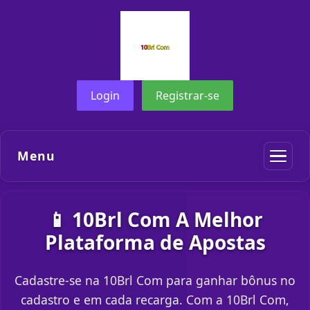
Login
Registrar-se
Menu
📱 10Brl Com A Melhor
Plataforma de Apostas
Cadastre-se na 10Brl Com para ganhar bônus no
cadastro e em cada recarga. Com a 10Brl Com,