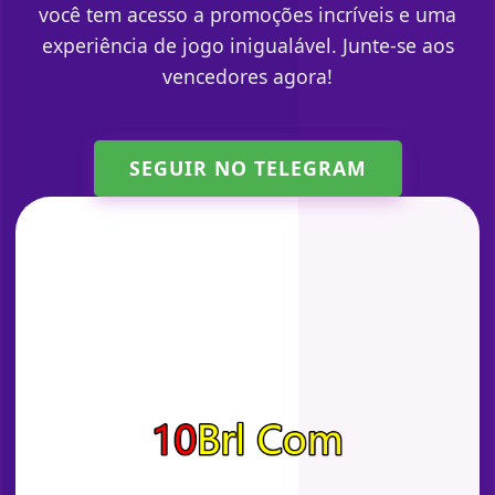
você tem acesso a promoções incríveis e uma
experiência de jogo inigualável. Junte-se aos
vencedores agora!
SEGUIR NO TELEGRAM