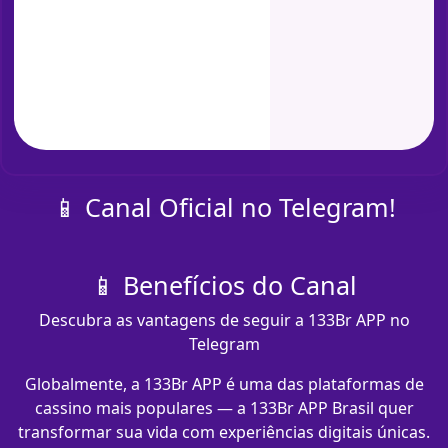
📱 Canal Oficial no Telegram!
📱 Benefícios do Canal
Descubra as vantagens de seguir a 133Br APP no
Telegram
Globalmente, a 133Br APP é uma das plataformas de
cassino mais populares — a 133Br APP Brasil quer
transformar sua vida com experiências digitais únicas.