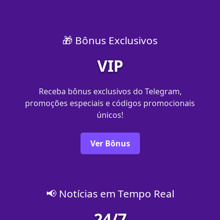
🎁 Bônus Exclusivos
VIP
Receba bônus exclusivos do Telegram,
promoções especiais e códigos promocionais
únicos!
Ver Bônus
📢 Notícias em Tempo Real
24/7