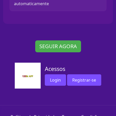
automaticamente
SEGUIR AGORA
Acessos
Login
Registrar-se