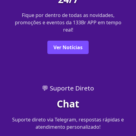
Fique por dentro de todas as novidades,
promoções e eventos da 133Br APP em tempo
real!
Ver Notícias
💬 Suporte Direto
Chat
Suporte direto via Telegram, respostas rápidas e
atendimento personalizado!