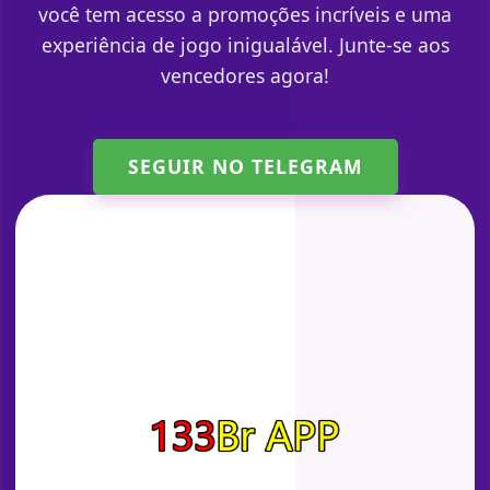
você tem acesso a promoções incríveis e uma
experiência de jogo inigualável. Junte-se aos
vencedores agora!
SEGUIR NO TELEGRAM