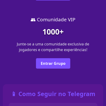
👥 Comunidade VIP
1000+
Junte-se a uma comunidade exclusiva de
jogadores e compartilhe experiências!
Entrar Grupo
📱 Como Seguir no Telegram