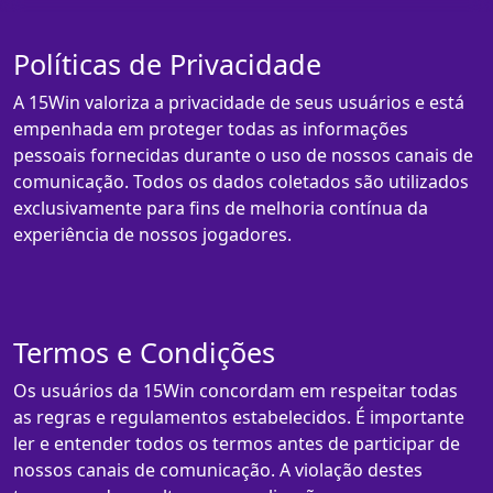
Políticas de Privacidade
A 15Win valoriza a privacidade de seus usuários e está
empenhada em proteger todas as informações
pessoais fornecidas durante o uso de nossos canais de
comunicação. Todos os dados coletados são utilizados
exclusivamente para fins de melhoria contínua da
experiência de nossos jogadores.
Termos e Condições
Os usuários da 15Win concordam em respeitar todas
as regras e regulamentos estabelecidos. É importante
ler e entender todos os termos antes de participar de
nossos canais de comunicação. A violação destes