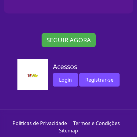
SEGUIR AGORA
Acessos
Login
Registrar-se
Políticas de Privacidade
Termos e Condições
Sitemap