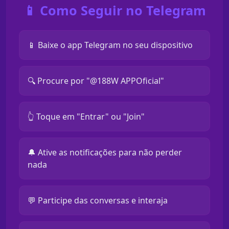
📱 Como Seguir no Telegram
📱 Baixe o app Telegram no seu dispositivo
🔍 Procure por "@188W APPOficial"
👆 Toque em "Entrar" ou "Join"
🔔 Ative as notificações para não perder
nada
💬 Participe das conversas e interaja