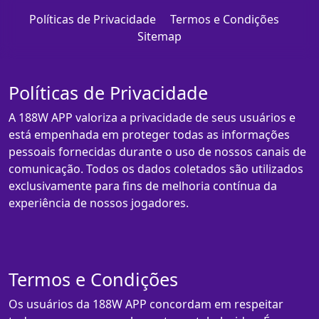
Políticas de Privacidade
Termos e Condições
Sitemap
Políticas de Privacidade
A 188W APP valoriza a privacidade de seus usuários e
está empenhada em proteger todas as informações
pessoais fornecidas durante o uso de nossos canais de
comunicação. Todos os dados coletados são utilizados
exclusivamente para fins de melhoria contínua da
experiência de nossos jogadores.
Termos e Condições
Os usuários da 188W APP concordam em respeitar