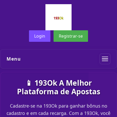
Login
Registrar-se
Menu
📱 193Ok A Melhor
Plataforma de Apostas
Cadastre-se na 193Ok para ganhar bônus no
cadastro e em cada recarga. Com a 193Ok, você