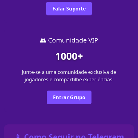
Falar Suporte
👥 Comunidade VIP
1000+
Junte-se a uma comunidade exclusiva de
jogadores e compartilhe experiências!
Entrar Grupo
📱 Como Seguir no Telegram