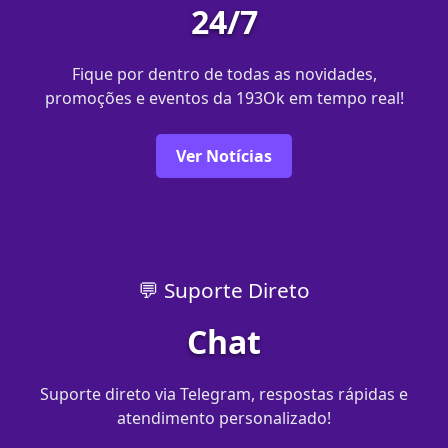
24/7
Fique por dentro de todas as novidades,
promoções e eventos da 193Ok em tempo real!
Ver Notícias
💬 Suporte Direto
Chat
Suporte direto via Telegram, respostas rápidas e
atendimento personalizado!