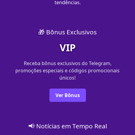
tendências.
🎁 Bônus Exclusivos
VIP
Receba bônus exclusivos do Telegram,
promoções especiais e códigos promocionais
únicos!
Ver Bônus
📢 Notícias em Tempo Real