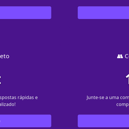
reto
👥 
t
espostas rápidas e
Junte-se a uma com
lizado!
compa
e