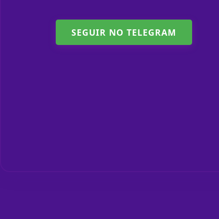
SEGUIR NO TELEGRAM