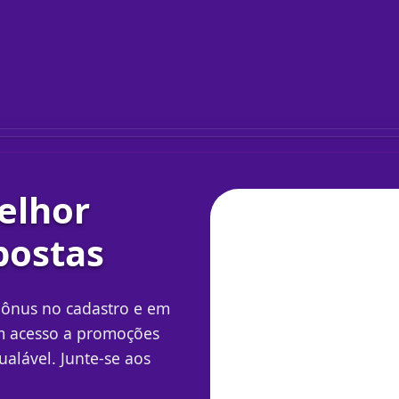
elhor
postas
bônus no cadastro e em
em acesso a promoções
ualável. Junte-se aos