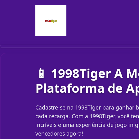
📱 1998Tiger A M
Plataforma de A
Cadastre-se na 1998Tiger para ganhar 
cada recarga. Com a 1998Tiger, você t
incríveis e uma experiência de jogo inig
vencedores agora!