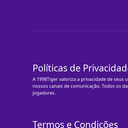
Políticas de Privacida
A 1998Tiger valoriza a privacidade de seus
nossos canais de comunicação. Todos os dad
jogadores.
Termos e Condições