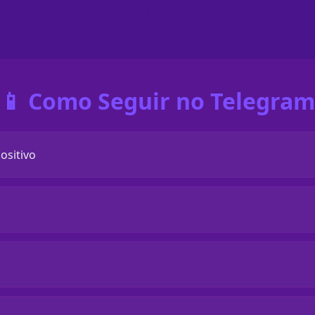
📱 Como Seguir no Telegram
ositivo