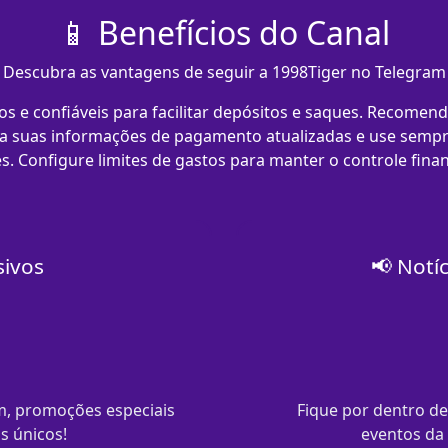
📱 Benefícios do Canal
Descubra as vantagens de seguir a 1998Tiger no Telegram
e confiáveis para facilitar depósitos e saques. Recomenda
a suas informações de pagamento atualizadas e use sempr
s. Configure limites de gastos para manter o controle finan
sivos
📢 Notí
m, promoções especiais
Fique por dentro d
s únicos!
eventos da