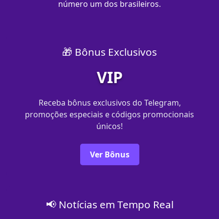
número um dos brasileiros.
🎁 Bônus Exclusivos
VIP
Receba bônus exclusivos do Telegram,
promoções especiais e códigos promocionais
únicos!
Ver Bônus
📢 Notícias em Tempo Real