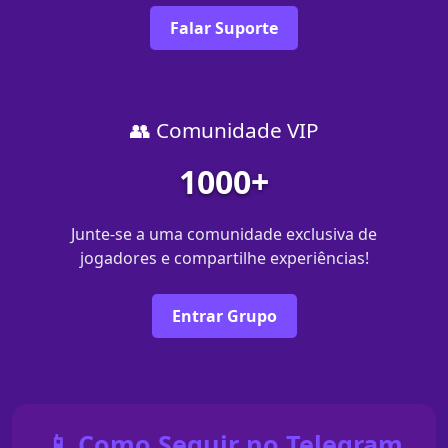
Falar Suporte
👥 Comunidade VIP
1000+
Junte-se a uma comunidade exclusiva de
jogadores e compartilhe experiências!
Entrar Grupo
📱 Como Seguir no Telegram