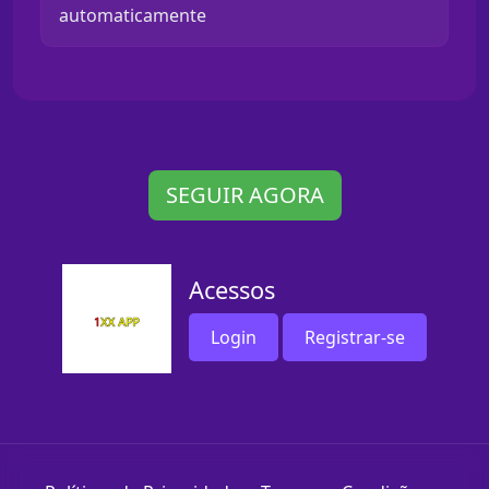
automaticamente
SEGUIR AGORA
Acessos
Login
Registrar-se