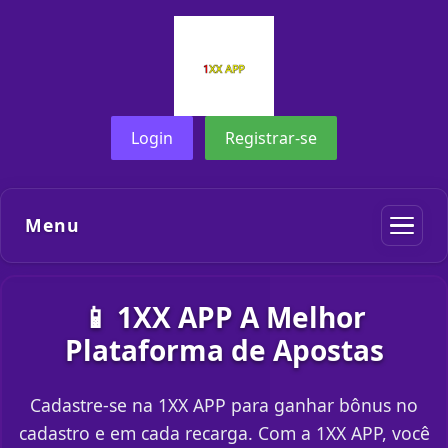
Login
Registrar-se
Menu
📱 1XX APP A Melhor
Plataforma de Apostas
Cadastre-se na 1XX APP para ganhar bônus no
cadastro e em cada recarga. Com a 1XX APP, você