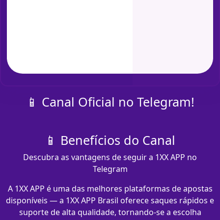
📱 Canal Oficial no Telegram!
📱 Benefícios do Canal
Descubra as vantagens de seguir a 1XX APP no
Telegram
A 1XX APP é uma das melhores plataformas de apostas
disponíveis — a 1XX APP Brasil oferece saques rápidos e
suporte de alta qualidade, tornando-se a escolha