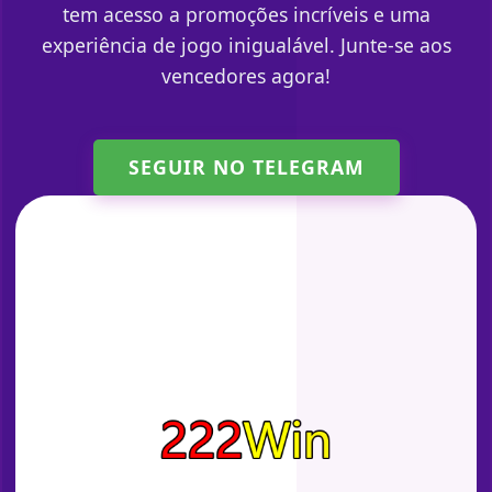
tem acesso a promoções incríveis e uma
experiência de jogo inigualável. Junte-se aos
vencedores agora!
SEGUIR NO TELEGRAM