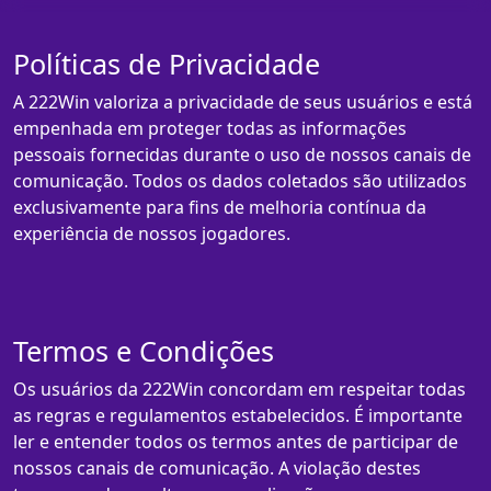
Políticas de Privacidade
A 222Win valoriza a privacidade de seus usuários e está
empenhada em proteger todas as informações
pessoais fornecidas durante o uso de nossos canais de
comunicação. Todos os dados coletados são utilizados
exclusivamente para fins de melhoria contínua da
experiência de nossos jogadores.
Termos e Condições
Os usuários da 222Win concordam em respeitar todas
as regras e regulamentos estabelecidos. É importante
ler e entender todos os termos antes de participar de
nossos canais de comunicação. A violação destes