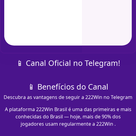
📱 Canal Oficial no Telegram!
📱 Benefícios do Canal
Descubra as vantagens de seguir a 222Win no Telegram
A plataforma 222Win Brasil é uma das primeiras e mais
conhecidas do Brasil — hoje, mais de 90% dos
jogadores usam regularmente a 222Win .