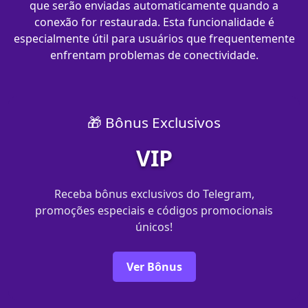
que serão enviadas automaticamente quando a
conexão for restaurada. Esta funcionalidade é
especialmente útil para usuários que frequentemente
enfrentam problemas de conectividade.
🎁 Bônus Exclusivos
VIP
Receba bônus exclusivos do Telegram,
promoções especiais e códigos promocionais
únicos!
Ver Bônus