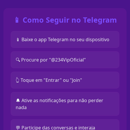
📱 Como Seguir no Telegram
📱 Baixe o app Telegram no seu dispositivo
🔍 Procure por "@234VipOficial"
👆 Toque em "Entrar" ou "Join"
🔔 Ative as notificações para não perder
nada
💬 Participe das conversas e interaja