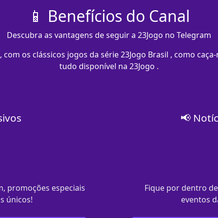
📱 Benefícios do Canal
Descubra as vantagens de seguir a 23Jogo no Telegram
, com os clássicos jogos da série 23Jogo Brasil , como caça
tudo disponível na 23Jogo .
sivos
📢 Notí
m, promoções especiais
Fique por dentro d
s únicos!
eventos d