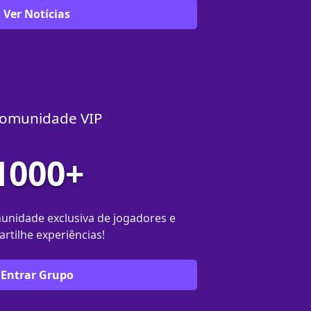
Ver Notícias
Comunidade VIP
1000+
unidade exclusiva de jogadores e
rtilhe experiências!
Entrar Grupo