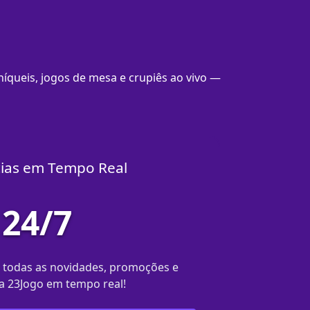
-níqueis, jogos de mesa e crupiês ao vivo —
cias em Tempo Real
24/7
e todas as novidades, promoções e
a 23Jogo em tempo real!