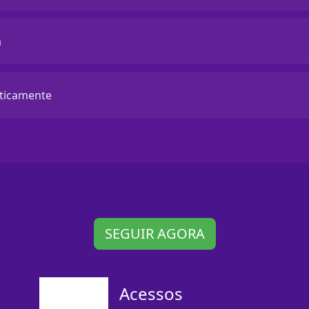
a
aticamente
SEGUIR AGORA
Acessos