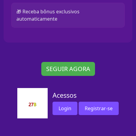
🎁 Receba bônus exclusivos
automaticamente
SEGUIR AGORA
Acessos
Login
Registrar-se