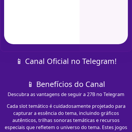
📱 Canal Oficial no Telegram!
📱 Benefícios do Canal
Descubra as vantagens de seguir a 27B no Telegram
Cada slot temático é cuidadosamente projetado para
capturar a essência do tema, incluindo gráficos
autênticos, trilhas sonoras temáticas e recursos
especiais que refletem o universo do tema. Estes jogos