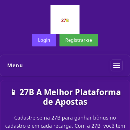
Login
Registrar-se
Menu
📱 27B A Melhor Plataforma
de Apostas
Cadastre-se na 27B para ganhar bônus no
cadastro e em cada recarga. Com a 27B, você tem