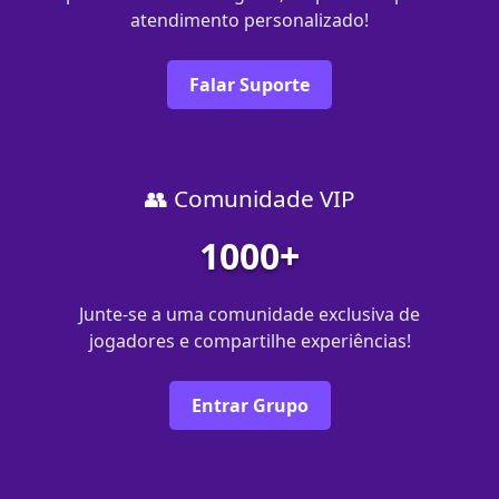
atendimento personalizado!
Falar Suporte
👥 Comunidade VIP
1000+
Junte-se a uma comunidade exclusiva de
jogadores e compartilhe experiências!
Entrar Grupo