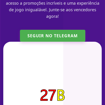
acesso a promoções incríveis e uma experiência
de jogo inigualável. Junte-se aos vencedores
agora!
SEGUIR NO TELEGRAM