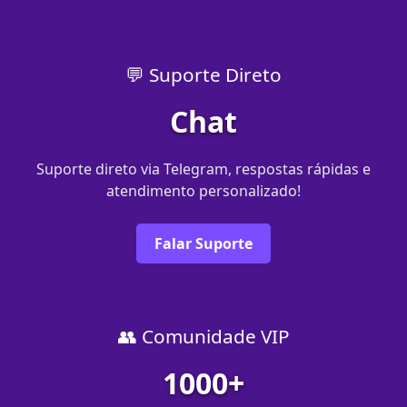
💬 Suporte Direto
Chat
Suporte direto via Telegram, respostas rápidas e
atendimento personalizado!
Falar Suporte
👥 Comunidade VIP
1000+