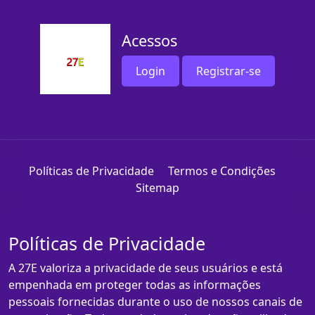
Acessos
Login
Registrar-se
Políticas de Privacidade
Termos e Condições
Sitemap
Políticas de Privacidade
A 27E valoriza a privacidade de seus usuários e está
empenhada em proteger todas as informações
pessoais fornecidas durante o uso de nossos canais de