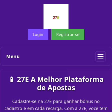
Login
Registrar-se
Menu
📱 27E A Melhor Plataforma
de Apostas
Cadastre-se na 27E para ganhar bônus no
cadastro e em cada recarga. Com a 27E, você tem