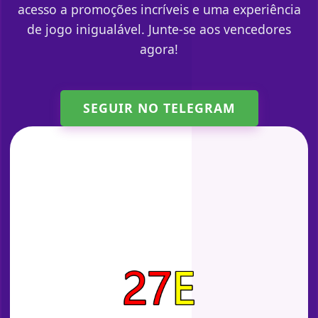
acesso a promoções incríveis e uma experiência
de jogo inigualável. Junte-se aos vencedores
agora!
SEGUIR NO TELEGRAM