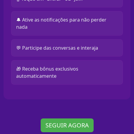
🔔 Ative as notificações para não perder
nada
💬 Participe das conversas e interaja
🎁 Receba bônus exclusivos
automaticamente
SEGUIR AGORA