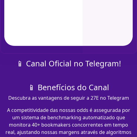
📱 Canal Oficial no Telegram!
📱 Benefícios do Canal
Descubra as vantagens de seguir a 27E no Telegram
A competitividade das nossas odds é assegurada por
um sistema de benchmarking automatizado que
monitora 40+ bookmakers concorrentes em tempo
real, ajustando nossas margens através de algoritmos