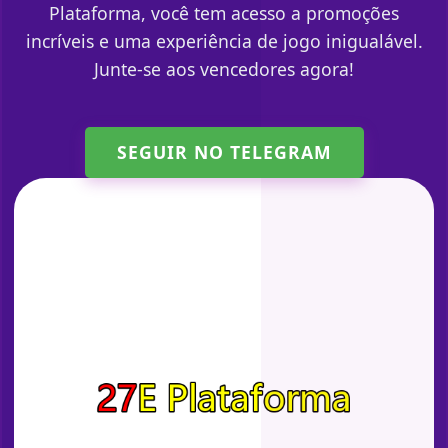
Plataforma, você tem acesso a promoções
incríveis e uma experiência de jogo inigualável.
Junte-se aos vencedores agora!
SEGUIR NO TELEGRAM