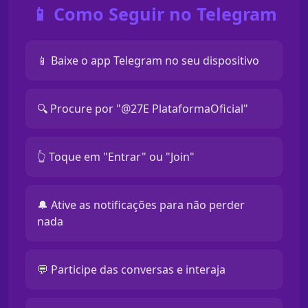
📱 Como Seguir no Telegram
📱 Baixe o app Telegram no seu dispositivo
🔍 Procure por "@27E PlataformaOficial"
👆 Toque em "Entrar" ou "Join"
🔔 Ative as notificações para não perder
nada
💬 Participe das conversas e interaja