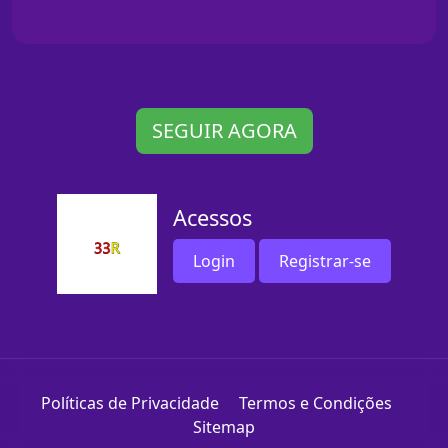
SEGUIR AGORA
Acessos
Login
Registrar-se
Políticas de Privacidade
Termos e Condições
Sitemap