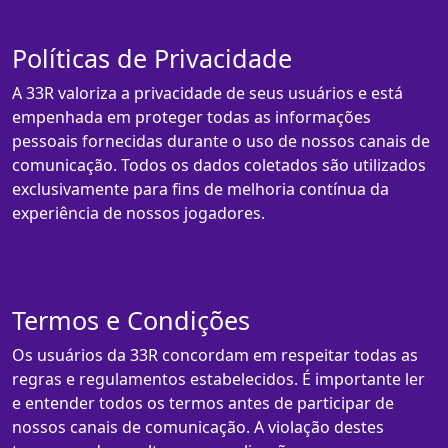
Políticas de Privacidade
A 33R valoriza a privacidade de seus usuários e está
empenhada em proteger todas as informações
pessoais fornecidas durante o uso de nossos canais de
comunicação. Todos os dados coletados são utilizados
exclusivamente para fins de melhoria contínua da
experiência de nossos jogadores.
Termos e Condições
Os usuários da 33R concordam em respeitar todas as
regras e regulamentos estabelecidos. É importante ler
e entender todos os termos antes de participar de
nossos canais de comunicação. A violação destes