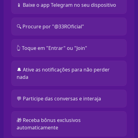
📱 Baixe o app Telegram no seu dispositivo
🔍 Procure por "@33ROficial"
👆 Toque em "Entrar" ou "Join"
🔔 Ative as notificações para não perder
nada
💬 Participe das conversas e interaja
🎁 Receba bônus exclusivos
automaticamente