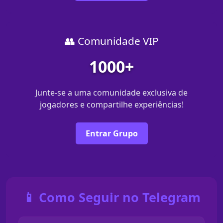
👥 Comunidade VIP
1000+
Junte-se a uma comunidade exclusiva de
jogadores e compartilhe experiências!
Entrar Grupo
📱 Como Seguir no Telegram