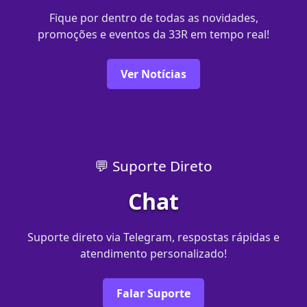
Fique por dentro de todas as novidades,
promoções e eventos da 33R em tempo real!
Ver Notícias
💬 Suporte Direto
Chat
Suporte direto via Telegram, respostas rápidas e
atendimento personalizado!
Falar Suporte