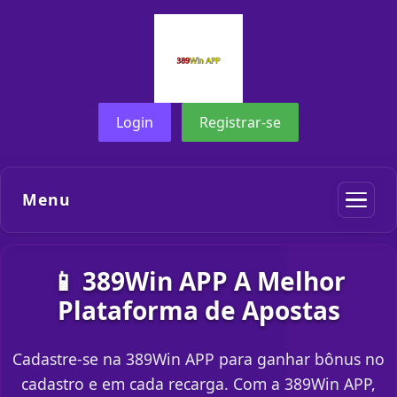
Login
Registrar-se
Menu
📱 389Win APP A Melhor
Plataforma de Apostas
Cadastre-se na 389Win APP para ganhar bônus no
cadastro e em cada recarga. Com a 389Win APP,