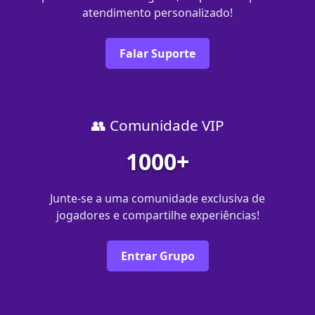
atendimento personalizado!
Falar Suporte
👥 Comunidade VIP
1000+
Junte-se a uma comunidade exclusiva de
jogadores e compartilhe experiências!
Entrar Grupo