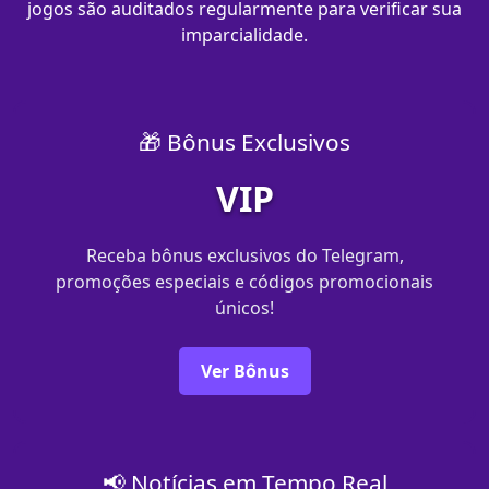
jogos são auditados regularmente para verificar sua
imparcialidade.
🎁 Bônus Exclusivos
VIP
Receba bônus exclusivos do Telegram,
promoções especiais e códigos promocionais
únicos!
Ver Bônus
📢 Notícias em Tempo Real