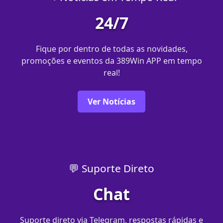
24/7
Fique por dentro de todas as novidades,
promoções e eventos da 389Win APP em tempo
real!
Ver Notícias
💬 Suporte Direto
Chat
Suporte direto via Telegram, respostas rápidas e