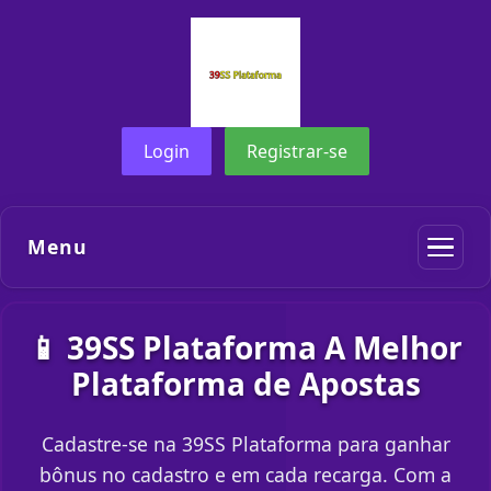
Login
Registrar-se
Menu
📱 39SS Plataforma A Melhor
Plataforma de Apostas
Cadastre-se na 39SS Plataforma para ganhar
bônus no cadastro e em cada recarga. Com a