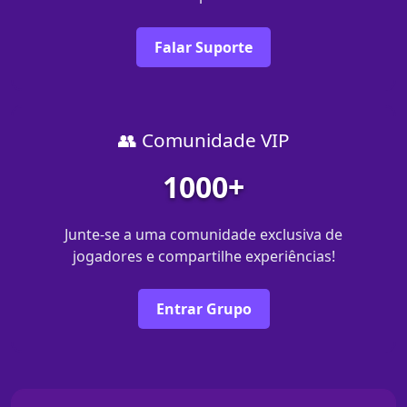
Falar Suporte
👥 Comunidade VIP
1000+
Junte-se a uma comunidade exclusiva de
jogadores e compartilhe experiências!
Entrar Grupo