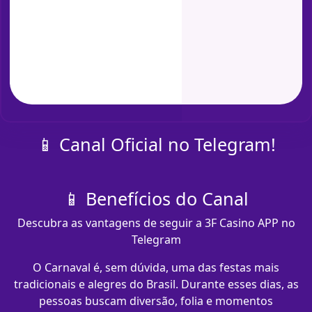
📱 Canal Oficial no Telegram!
📱 Benefícios do Canal
Descubra as vantagens de seguir a 3F Casino APP no
Telegram
O Carnaval é, sem dúvida, uma das festas mais
tradicionais e alegres do Brasil. Durante esses dias, as
pessoas buscam diversão, folia e momentos