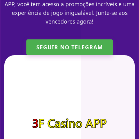
APP, você tem acesso a promoções incríveis e uma
experiência de jogo inigualável. Junte-se aos
vencedores agora!
SEGUIR NO TELEGRAM