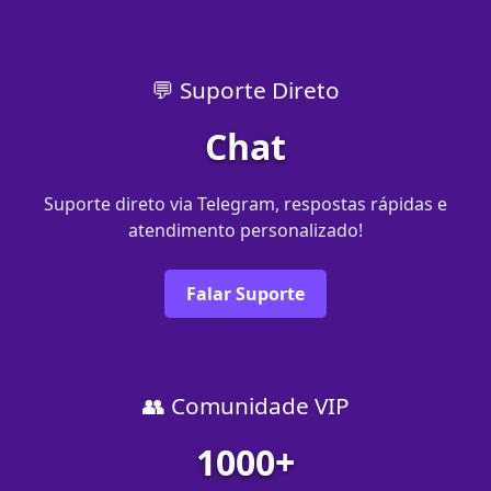
💬 Suporte Direto
Chat
Suporte direto via Telegram, respostas rápidas e
atendimento personalizado!
Falar Suporte
👥 Comunidade VIP
1000+