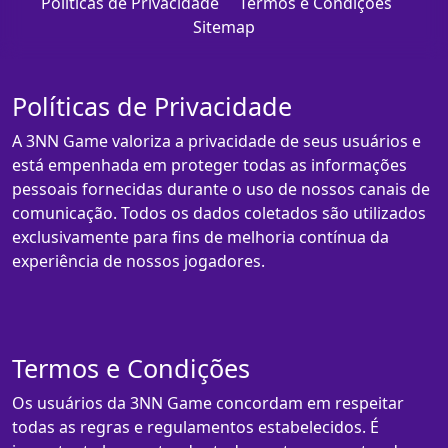
Políticas de Privacidade
Termos e Condições
Sitemap
Políticas de Privacidade
A 3NN Game valoriza a privacidade de seus usuários e
está empenhada em proteger todas as informações
pessoais fornecidas durante o uso de nossos canais de
comunicação. Todos os dados coletados são utilizados
exclusivamente para fins de melhoria contínua da
experiência de nossos jogadores.
Termos e Condições
Os usuários da 3NN Game concordam em respeitar
todas as regras e regulamentos estabelecidos. É