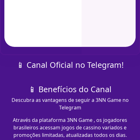
📱 Canal Oficial no Telegram!
📱 Benefícios do Canal
Descubra as vantagens de seguir a 3NN Game no
Telegram
Através da plataforma 3NN Game , os jogadores
brasileiros acessam jogos de cassino variados e
promoções limitadas, atualizadas todos os dias.