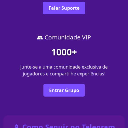
Falar Suporte
👥 Comunidade VIP
1000+
Junte-se a uma comunidade exclusiva de
jogadores e compartilhe experiências!
Entrar Grupo
📱 Como Seguir no Telegram