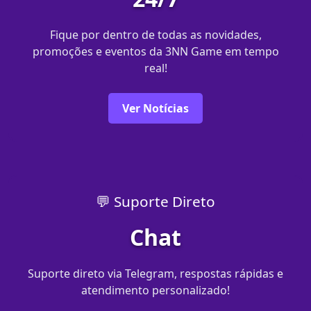
Fique por dentro de todas as novidades,
promoções e eventos da 3NN Game em tempo
real!
Ver Notícias
💬 Suporte Direto
Chat
Suporte direto via Telegram, respostas rápidas e
atendimento personalizado!