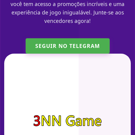
você tem acesso a promoções incríveis e uma
experiência de jogo inigualável. Junte-se aos
vencedores agora!
SEGUIR NO TELEGRAM