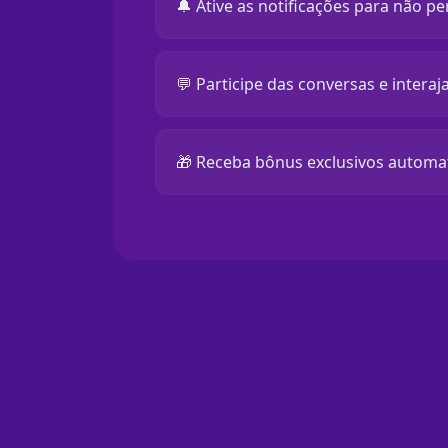
🔔 Ative as notificações para não p
💬 Participe das conversas e interaj
🎁 Receba bônus exclusivos autom