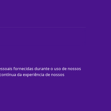
essoais fornecidas durante o uso de nossos
 contínua da experiência de nossos