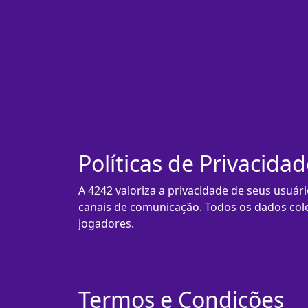
Políticas de Privacida
A 4242 valoriza a privacidade de seus usuá
canais de comunicação. Todos os dados cole
jogadores.
Termos e Condições