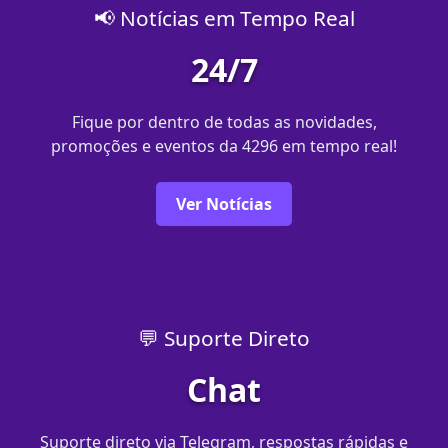
📢 Notícias em Tempo Real
24/7
Fique por dentro de todas as novidades,
promoções e eventos da 4296 em tempo real!
Ver Notícias
💬 Suporte Direto
Chat
Suporte direto via Telegram, respostas rápidas e