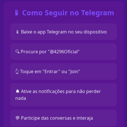
📱 Como Seguir no Telegram
📱 Baixe o app Telegram no seu dispositivo
🔍 Procure por "@4296Oficial"
👆 Toque em "Entrar" ou "Join"
🔔 Ative as notificações para não perder
nada
💬 Participe das conversas e interaja