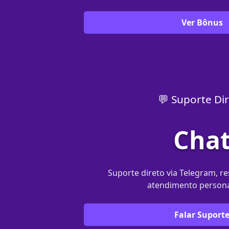
Ver Bônus
💬 Suporte Di
Cha
Suporte direto via Telegram, r
atendimento persona
Falar Suport