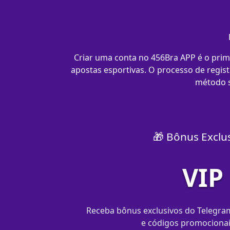
Criar uma conta no 456Bra APP é o prim
apostas esportivas. O processo de regist
método s
🎁 Bônus Exclu
VIP
Receba bônus exclusivos do Telegra
e códigos promocionai