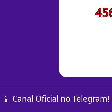
📱 Canal Oficial no Telegram!