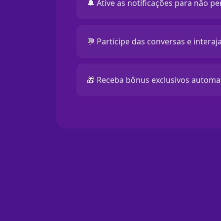
🔔 Ative as notificações para não p
💬 Participe das conversas e interaj
🎁 Receba bônus exclusivos autom