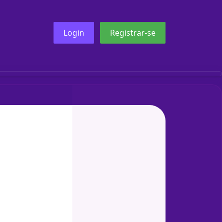
Login
Registrar-se