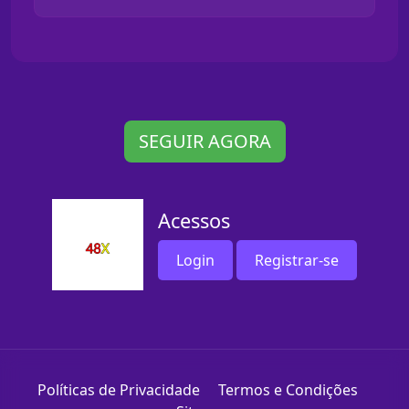
SEGUIR AGORA
Acessos
Login
Registrar-se
Políticas de Privacidade
Termos e Condições