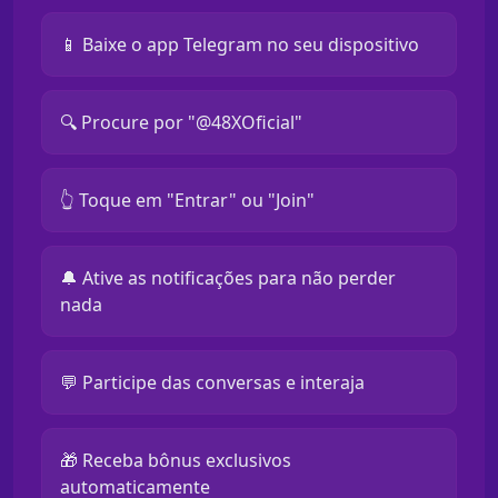
📱 Baixe o app Telegram no seu dispositivo
🔍 Procure por "@48XOficial"
👆 Toque em "Entrar" ou "Join"
🔔 Ative as notificações para não perder
nada
💬 Participe das conversas e interaja
🎁 Receba bônus exclusivos
automaticamente