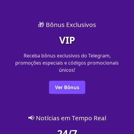
🎁 Bônus Exclusivos
VIP
Receba bônus exclusivos do Telegram,
promoções especiais e códigos promocionais
únicos!
Ver Bônus
📢 Notícias em Tempo Real
24/7