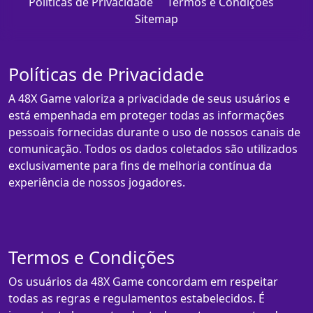
Políticas de Privacidade
Termos e Condições
Sitemap
Políticas de Privacidade
A 48X Game valoriza a privacidade de seus usuários e
está empenhada em proteger todas as informações
pessoais fornecidas durante o uso de nossos canais de
comunicação. Todos os dados coletados são utilizados
exclusivamente para fins de melhoria contínua da
experiência de nossos jogadores.
Termos e Condições
Os usuários da 48X Game concordam em respeitar
todas as regras e regulamentos estabelecidos. É