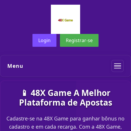
Login
Registrar-se
Menu
📱 48X Game A Melhor
Plataforma de Apostas
Cadastre-se na 48X Game para ganhar bônus no
cadastro e em cada recarga. Com a 48X Game,