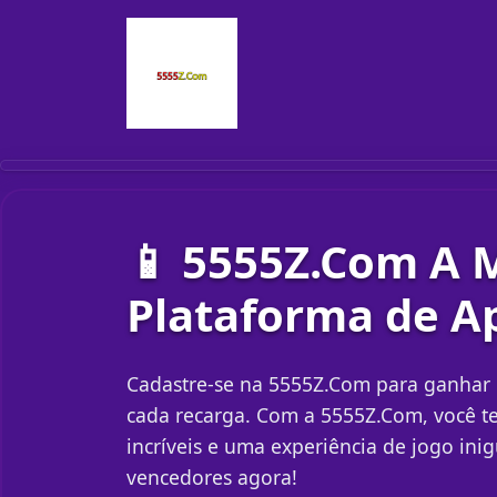
📱 5555Z.Com A 
Plataforma de A
Cadastre-se na 5555Z.Com para ganhar
cada recarga. Com a 5555Z.Com, você 
incríveis e uma experiência de jogo inig
vencedores agora!