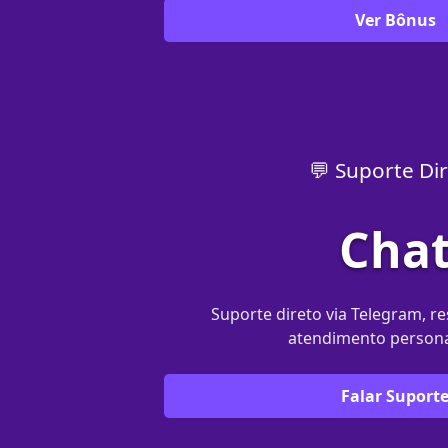
Ver Bônus
💬 Suporte Di
Cha
Suporte direto via Telegram, r
atendimento persona
Falar Suport