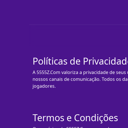
Políticas de Privacida
A 5555Z.Com valoriza a privacidade de seu
nossos canais de comunicação. Todos os dad
jogadores.
Termos e Condições