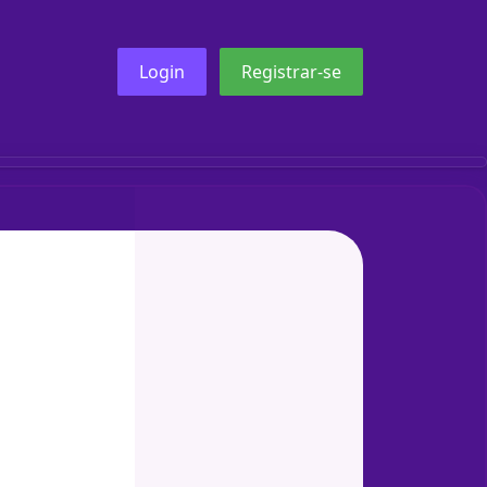
Login
Registrar-se