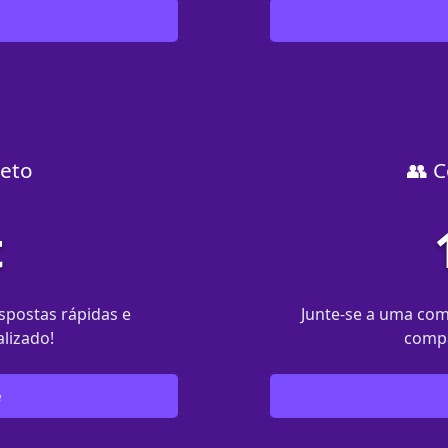
reto
👥 
t
espostas rápidas e
Junte-se a uma com
lizado!
compa
e