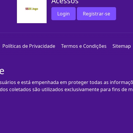
Acessos
Login
Registrar-se
Políticas de Privacidade
Termos e Condições
Sitemap
de
 usuários e está empenhada em proteger todas as informaçõ
os coletados são utilizados exclusivamente para fins de m