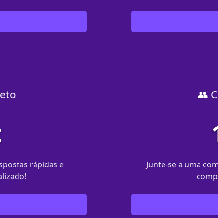
reto
👥 
t
espostas rápidas e
Junte-se a uma com
lizado!
compa
e