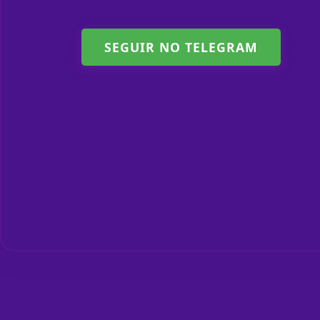
SEGUIR NO TELEGRAM