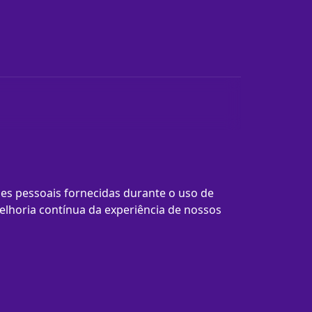
es pessoais fornecidas durante o uso de
elhoria contínua da experiência de nossos