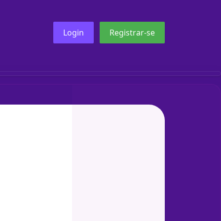
Login
Registrar-se