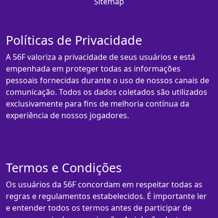
Sitemap
Políticas de Privacidade
A 56F valoriza a privacidade de seus usuários e está
empenhada em proteger todas as informações
pessoais fornecidas durante o uso de nossos canais de
comunicação. Todos os dados coletados são utilizados
exclusivamente para fins de melhoria contínua da
experiência de nossos jogadores.
Termos e Condições
Os usuários da 56F concordam em respeitar todas as
regras e regulamentos estabelecidos. É importante ler
e entender todos os termos antes de participar de