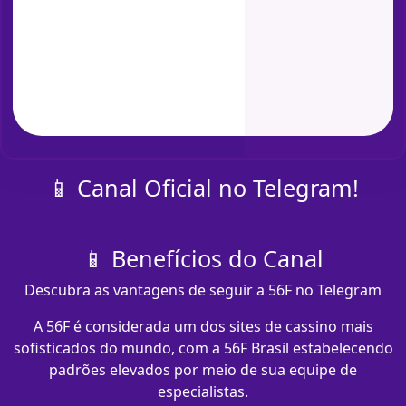
📱 Canal Oficial no Telegram!
📱 Benefícios do Canal
Descubra as vantagens de seguir a 56F no Telegram
A 56F é considerada um dos sites de cassino mais
sofisticados do mundo, com a 56F Brasil estabelecendo
padrões elevados por meio de sua equipe de
especialistas.