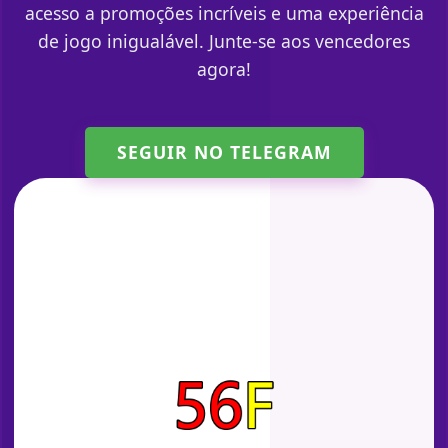
acesso a promoções incríveis e uma experiência
de jogo inigualável. Junte-se aos vencedores
agora!
SEGUIR NO TELEGRAM