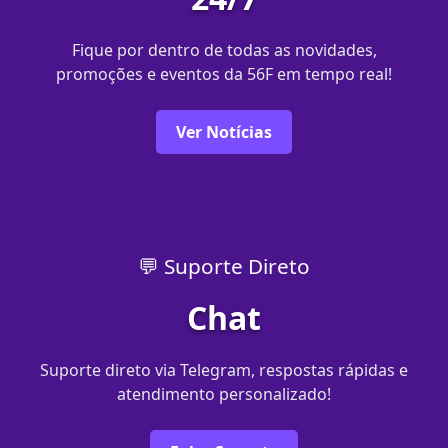
Fique por dentro de todas as novidades,
promoções e eventos da 56F em tempo real!
Ver Notícias
💬 Suporte Direto
Chat
Suporte direto via Telegram, respostas rápidas e
atendimento personalizado!