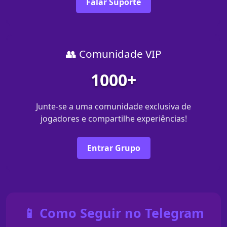
Falar Suporte
👥 Comunidade VIP
1000+
Junte-se a uma comunidade exclusiva de
jogadores e compartilhe experiências!
Entrar Grupo
📱 Como Seguir no Telegram