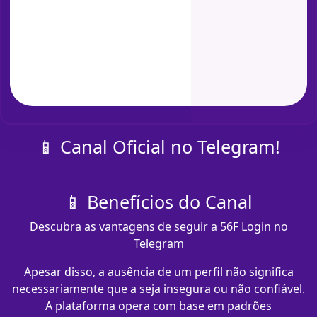
📱 Canal Oficial no Telegram!
📱 Benefícios do Canal
Descubra as vantagens de seguir a 56F Login no
Telegram
Apesar disso, a ausência de um perfil não significa
necessariamente que a seja insegura ou não confiável.
A plataforma opera com base em padrões