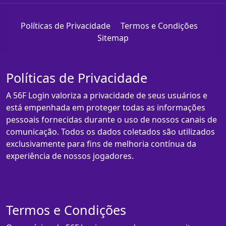
Políticas de Privacidade
Termos e Condições
Sitemap
Políticas de Privacidade
A 56F Login valoriza a privacidade de seus usuários e
está empenhada em proteger todas as informações
pessoais fornecidas durante o uso de nossos canais de
comunicação. Todos os dados coletados são utilizados
exclusivamente para fins de melhoria contínua da
experiência de nossos jogadores.
Termos e Condições