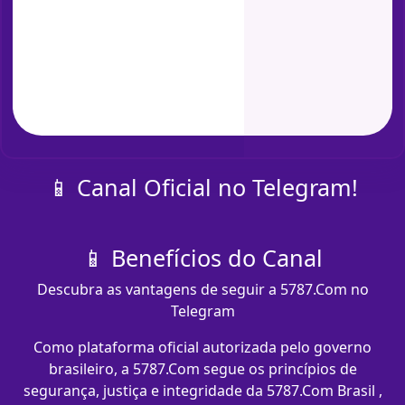
📱 Canal Oficial no Telegram!
📱 Benefícios do Canal
Descubra as vantagens de seguir a 5787.Com no
Telegram
Como plataforma oficial autorizada pelo governo
brasileiro, a 5787.Com segue os princípios de
segurança, justiça e integridade da 5787.Com Brasil ,