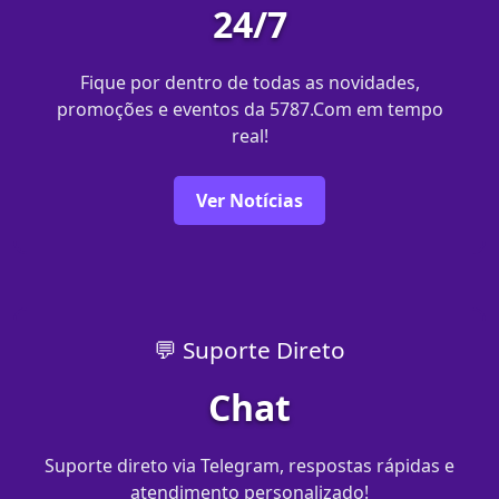
24/7
Fique por dentro de todas as novidades,
promoções e eventos da 5787.Com em tempo
real!
Ver Notícias
💬 Suporte Direto
Chat
Suporte direto via Telegram, respostas rápidas e
atendimento personalizado!