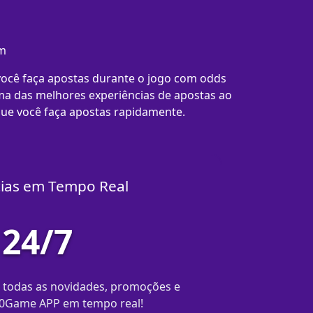
am
você faça apostas durante o jogo com odds
 das melhores experiências de apostas ao
que você faça apostas rapidamente.
cias em Tempo Real
24/7
e todas as novidades, promoções e
60Game APP em tempo real!