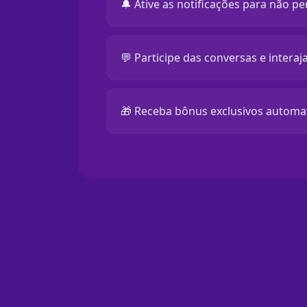
🔔 Ative as notificações para não p
💬 Participe das conversas e interaj
🎁 Receba bônus exclusivos autom