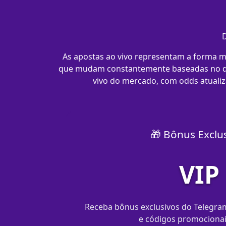
D
As apostas ao vivo representam a forma m
que mudam constantemente baseadas no qu
vivo do mercado, com odds atualiz
🎁 Bônus Exclu
VIP
Receba bônus exclusivos do Telegra
e códigos promocionai