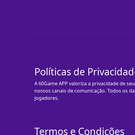
Políticas de Privacida
A 60Game APP valoriza a privacidade de se
nossos canais de comunicação. Todos os dad
jogadores.
Termos e Condições