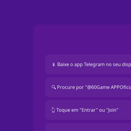
📱 Baixe o app Telegram no seu disp
🔍 Procure por "@60Game APPOficia
👆 Toque em "Entrar" ou "Join"