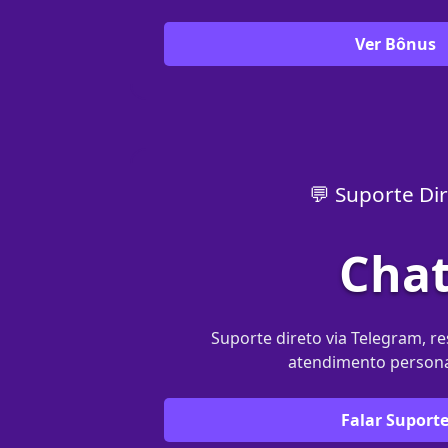
Ver Bônus
💬 Suporte Di
Cha
Suporte direto via Telegram, r
atendimento persona
Falar Suport