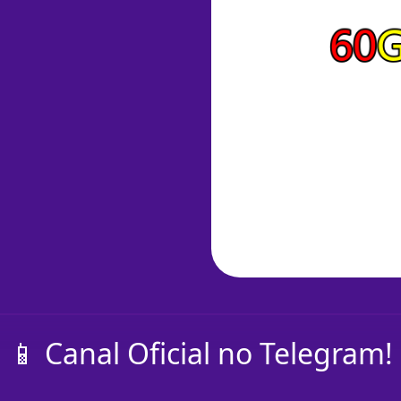
📱 Canal Oficial no Telegram!