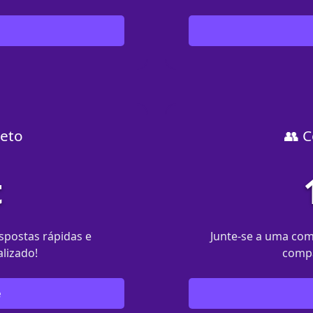
reto
👥 
t
espostas rápidas e
Junte-se a uma com
lizado!
compa
e