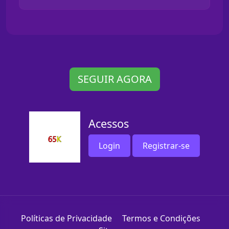
SEGUIR AGORA
Acessos
Login
Registrar-se
Políticas de Privacidade
Termos e Condições