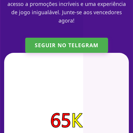
acesso a promoções incríveis e uma experiência
de jogo inigualável. Junte-se aos vencedores
agora!
SEGUIR NO TELEGRAM