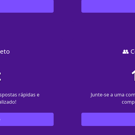
reto
👥 
t
espostas rápidas e
Junte-se a uma com
lizado!
compa
e