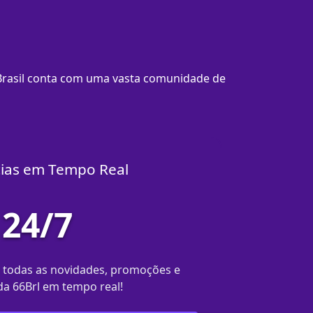
 Brasil conta com uma vasta comunidade de
cias em Tempo Real
24/7
e todas as novidades, promoções e
da 66Brl em tempo real!