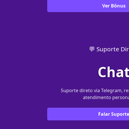
Ver Bônus
💬 Suporte Di
Cha
Suporte direto via Telegram, r
atendimento persona
Falar Suport