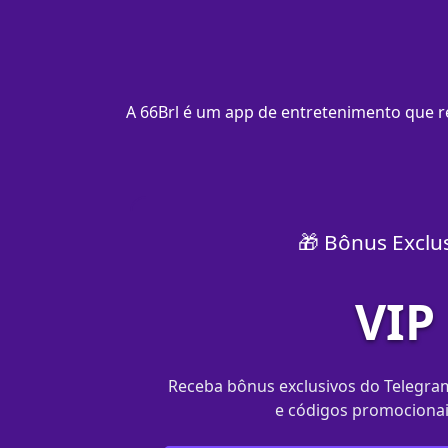
A 66Brl é um app de entretenimento que r
🎁 Bônus Exclu
VIP
Receba bônus exclusivos do Telegra
e códigos promocionai