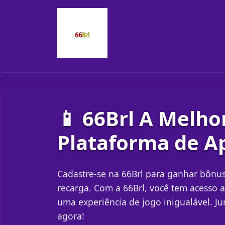
📱 66Brl A Melho
Plataforma de A
Cadastre-se na 66Brl para ganhar bônu
recarga. Com a 66Brl, você tem acesso a
uma experiência de jogo inigualável. J
agora!