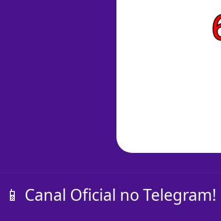
📱 Canal Oficial no Telegram!