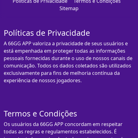
Políticas de Privacidade
Termos e Condições
Sitemap
Políticas de Privacidade
A 66GG APP valoriza a privacidade de seus usuários e
está empenhada em proteger todas as informações
pessoais fornecidas durante o uso de nossos canais de
comunicação. Todos os dados coletados são utilizados
exclusivamente para fins de melhoria contínua da
experiência de nossos jogadores.
Termos e Condições
Os usuários da 66GG APP concordam em respeitar
todas as regras e regulamentos estabelecidos. É