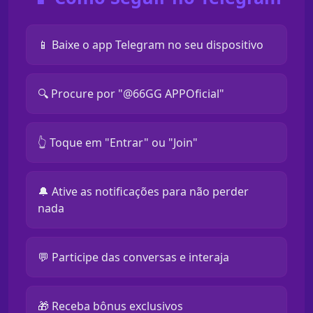
📱 Baixe o app Telegram no seu dispositivo
🔍 Procure por "@66GG APPOficial"
👆 Toque em "Entrar" ou "Join"
🔔 Ative as notificações para não perder
nada
💬 Participe das conversas e interaja
🎁 Receba bônus exclusivos