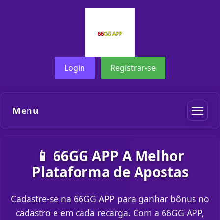
Login
Registrar-se
Menu
📱 66GG APP A Melhor
Plataforma de Apostas
Cadastre-se na 66GG APP para ganhar bônus no
cadastro e em cada recarga. Com a 66GG APP,