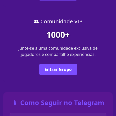
👥 Comunidade VIP
1000+
Junte-se a uma comunidade exclusiva de
jogadores e compartilhe experiências!
Entrar Grupo
📱 Como Seguir no Telegram