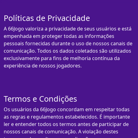
Políticas de Privacidade
A 66Jogo valoriza a privacidade de seus usuários e está
empenhada em proteger todas as informações
pessoais fornecidas durante o uso de nossos canais de
comunicação. Todos os dados coletados são utilizados
exclusivamente para fins de melhoria contínua da
experiência de nossos jogadores.
Termos e Condições
Os usuários da 66Jogo concordam em respeitar todas
as regras e regulamentos estabelecidos. É importante
ler e entender todos os termos antes de participar de
nossos canais de comunicação. A violação destes