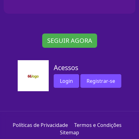
SEGUIR AGORA
Acessos
Login
Registrar-se
Políticas de Privacidade
Termos e Condições
Sitemap