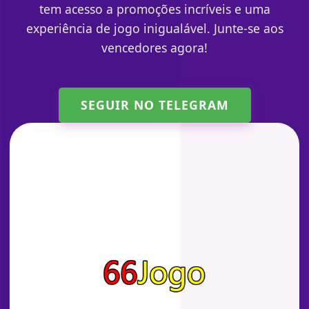
tem acesso a promoções incríveis e uma
experiência de jogo inigualável. Junte-se aos
vencedores agora!
SEGUIR NO TELEGRAM