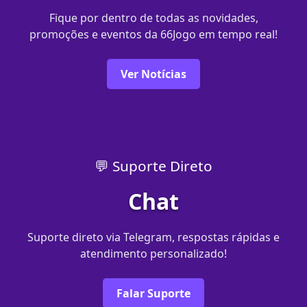
Fique por dentro de todas as novidades,
promoções e eventos da 66Jogo em tempo real!
Ver Notícias
💬 Suporte Direto
Chat
Suporte direto via Telegram, respostas rápidas e
atendimento personalizado!
Falar Suporte