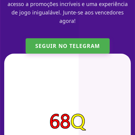
acesso a promoções incríveis e uma experiência
de jogo inigualável. Junte-se aos vencedores
agora!
SEGUIR NO TELEGRAM