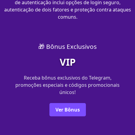
de autenticação inclui opções de login seguro,
autenticação de dois fatores e proteção contra ataques
comuns.
🎁 Bônus Exclusivos
VIP
Receba bônus exclusivos do Telegram,
promoções especiais e códigos promocionais
únicos!
Ver Bônus