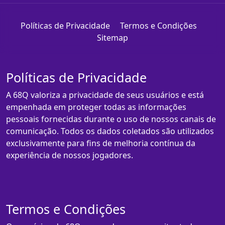
Políticas de Privacidade
Termos e Condições
Sitemap
Políticas de Privacidade
A 68Q valoriza a privacidade de seus usuários e está
empenhada em proteger todas as informações
pessoais fornecidas durante o uso de nossos canais de
comunicação. Todos os dados coletados são utilizados
exclusivamente para fins de melhoria contínua da
experiência de nossos jogadores.
Termos e Condições