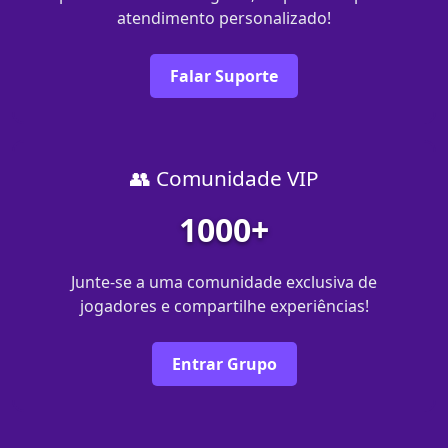
atendimento personalizado!
Falar Suporte
👥 Comunidade VIP
1000+
Junte-se a uma comunidade exclusiva de
jogadores e compartilhe experiências!
Entrar Grupo