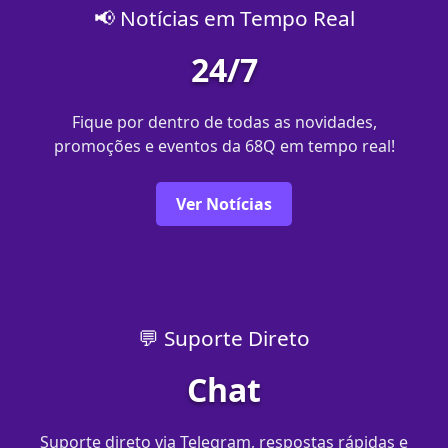
📢 Notícias em Tempo Real
24/7
Fique por dentro de todas as novidades,
promoções e eventos da 68Q em tempo real!
Ver Notícias
💬 Suporte Direto
Chat
Suporte direto via Telegram, respostas rápidas e