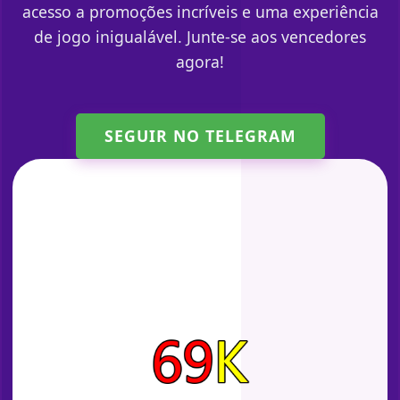
acesso a promoções incríveis e uma experiência
de jogo inigualável. Junte-se aos vencedores
agora!
SEGUIR NO TELEGRAM