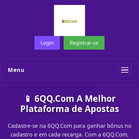
Login
Registrar-se
Menu
📱 6QQ.Com A Melhor
Plataforma de Apostas
Cadastre-se na 6QQ.Com para ganhar bônus no
cadastro e em cada recarga. Com a 6QQ.Com,