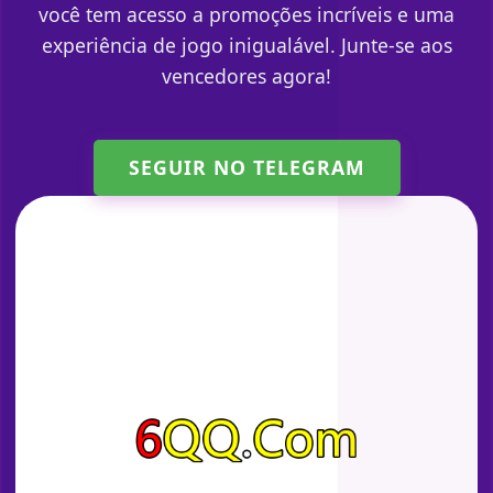
você tem acesso a promoções incríveis e uma
experiência de jogo inigualável. Junte-se aos
vencedores agora!
SEGUIR NO TELEGRAM