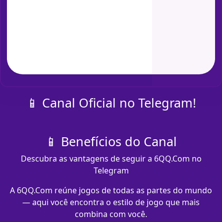
📱 Canal Oficial no Telegram!
📱 Benefícios do Canal
Descubra as vantagens de seguir a 6QQ.Com no
Telegram
A 6QQ.Com reúne jogos de todas as partes do mundo
— aqui você encontra o estilo de jogo que mais
combina com você.