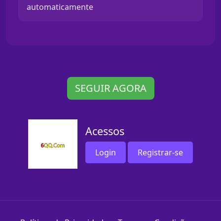
automaticamente
SEGUIR AGORA
Acessos
Login
Registrar-se