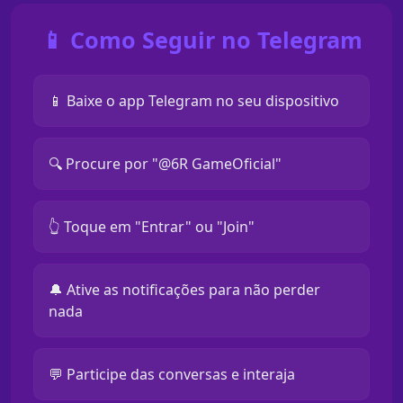
📱 Como Seguir no Telegram
📱 Baixe o app Telegram no seu dispositivo
🔍 Procure por "@6R GameOficial"
👆 Toque em "Entrar" ou "Join"
🔔 Ative as notificações para não perder
nada
💬 Participe das conversas e interaja