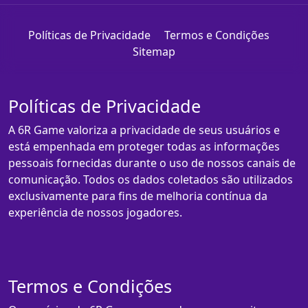
Políticas de Privacidade
Termos e Condições
Sitemap
Políticas de Privacidade
A 6R Game valoriza a privacidade de seus usuários e
está empenhada em proteger todas as informações
pessoais fornecidas durante o uso de nossos canais de
comunicação. Todos os dados coletados são utilizados
exclusivamente para fins de melhoria contínua da
experiência de nossos jogadores.
Termos e Condições