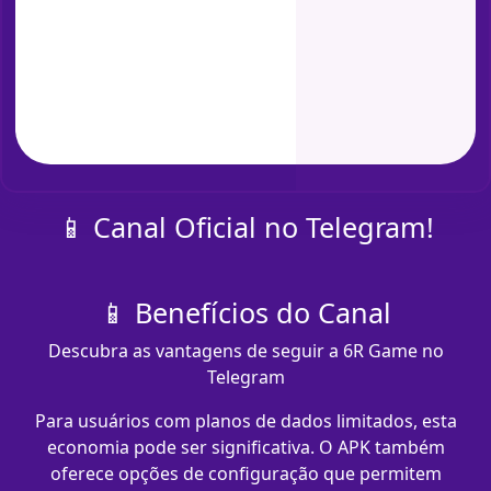
📱 Canal Oficial no Telegram!
📱 Benefícios do Canal
Descubra as vantagens de seguir a 6R Game no
Telegram
Para usuários com planos de dados limitados, esta
economia pode ser significativa. O APK também
oferece opções de configuração que permitem