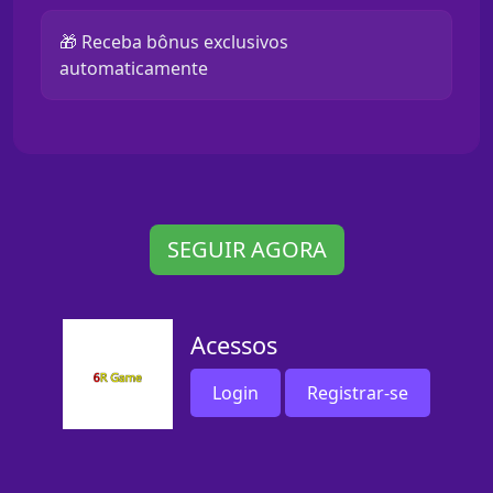
🎁 Receba bônus exclusivos
automaticamente
SEGUIR AGORA
Acessos
Login
Registrar-se