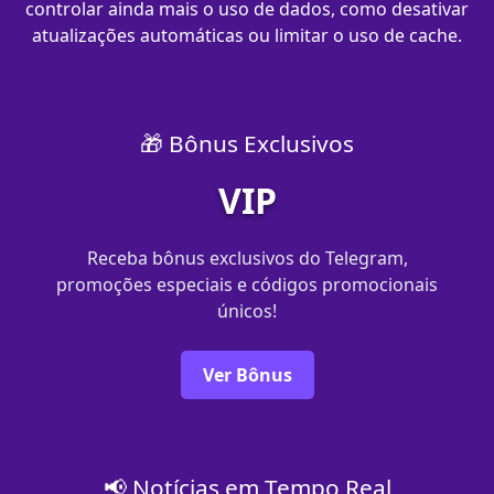
controlar ainda mais o uso de dados, como desativar
atualizações automáticas ou limitar o uso de cache.
🎁 Bônus Exclusivos
VIP
Receba bônus exclusivos do Telegram,
promoções especiais e códigos promocionais
únicos!
Ver Bônus
📢 Notícias em Tempo Real