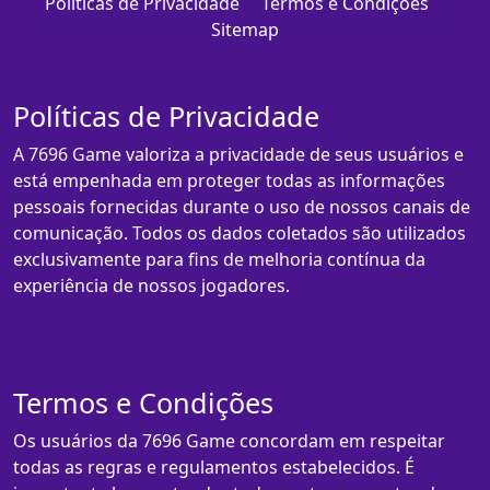
Políticas de Privacidade
Termos e Condições
Sitemap
Políticas de Privacidade
A 7696 Game valoriza a privacidade de seus usuários e
está empenhada em proteger todas as informações
pessoais fornecidas durante o uso de nossos canais de
comunicação. Todos os dados coletados são utilizados
exclusivamente para fins de melhoria contínua da
experiência de nossos jogadores.
Termos e Condições
Os usuários da 7696 Game concordam em respeitar
todas as regras e regulamentos estabelecidos. É