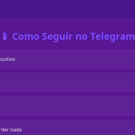
📱 Como Seguir no Telegram
ositivo
erder nada