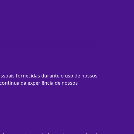
essoais fornecidas durante o uso de nossos
 contínua da experiência de nossos