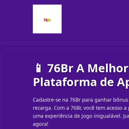
📱 76Br A Melhor
Plataforma de A
Cadastre-se na 76Br para ganhar bônus
recarga. Com a 76Br, você tem acesso a 
uma experiência de jogo inigualável. J
agora!