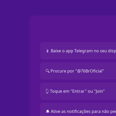
📱 Baixe o app Telegram no seu disp
🔍 Procure por "@76BrOficial"
👆 Toque em "Entrar" ou "Join"
🔔 Ative as notificações para não p