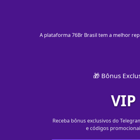
A plataforma 76Br Brasil tem a melhor re
🎁 Bônus Exclu
VIP
Receba bônus exclusivos do Telegra
e códigos promocionai