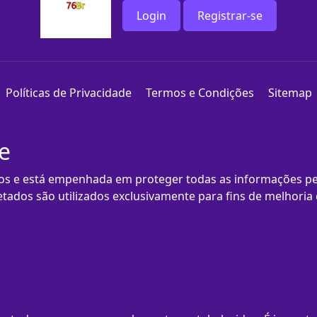
Login
Registrar-se
Políticas de Privacidade
Termos e Condições
Sitemap
de
rios e está empenhada em proteger todas as informações p
tados são utilizados exclusivamente para fins de melhoria