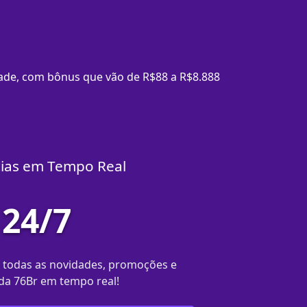
dade, com bônus que vão de R$88 a R$8.888
cias em Tempo Real
24/7
e todas as novidades, promoções e
da 76Br em tempo real!