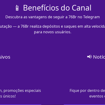
📱 Benefícios do Canal
Descubra as vantagens de seguir a 76Br no Telegram
putação — a 76Br realiza depósitos e saques em alta veloci
para novos usuários.
sivos
📢 Notí
m, promoções especiais
Fique por dentro d
s únicos!
eventos 