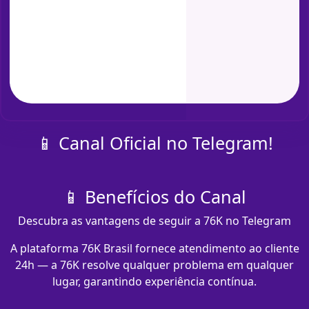
📱 Canal Oficial no Telegram!
📱 Benefícios do Canal
Descubra as vantagens de seguir a 76K no Telegram
A plataforma 76K Brasil fornece atendimento ao cliente
24h — a 76K resolve qualquer problema em qualquer
lugar, garantindo experiência contínua.