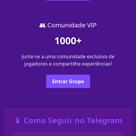
👥 Comunidade VIP
1000+
Junte-se a uma comunidade exclusiva de
jogadores e compartilhe experiências!
Entrar Grupo
📱 Como Seguir no Telegram