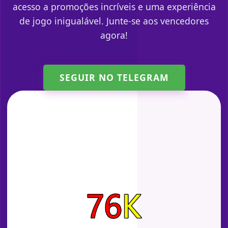
acesso a promoções incríveis e uma experiência
de jogo inigualável. Junte-se aos vencedores
agora!
SEGUIR NO TELEGRAM