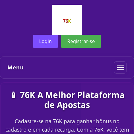
Login
Registrar-se
Menu
📱 76K A Melhor Plataforma
de Apostas
Cadastre-se na 76K para ganhar bônus no
cadastro e em cada recarga. Com a 76K, você tem