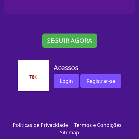
SEGUIR AGORA
Acessos
Login
Registrar-se
Políticas de Privacidade
Termos e Condições
Sitemap