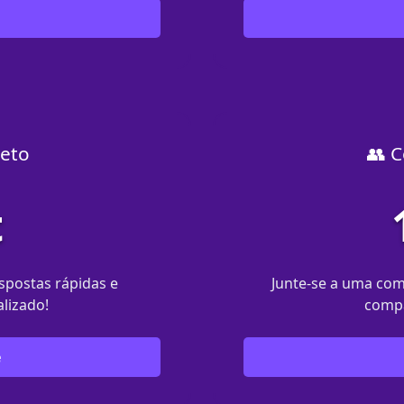
reto
👥 
t
espostas rápidas e
Junte-se a uma com
lizado!
compa
e