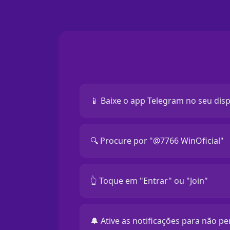
📱 Baixe o app Telegram no seu disp
🔍 Procure por "@7766 WinOficial"
👆 Toque em "Entrar" ou "Join"
🔔 Ative as notificações para não p