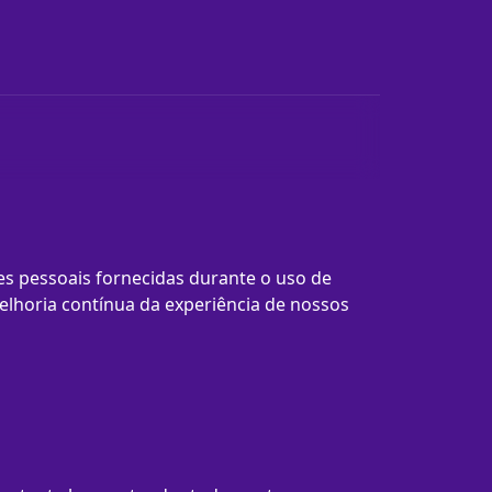
es pessoais fornecidas durante o uso de
elhoria contínua da experiência de nossos