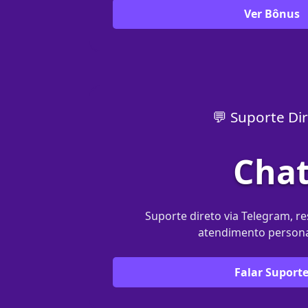
Ver Bônus
💬 Suporte Di
Cha
Suporte direto via Telegram, r
atendimento persona
Falar Suport