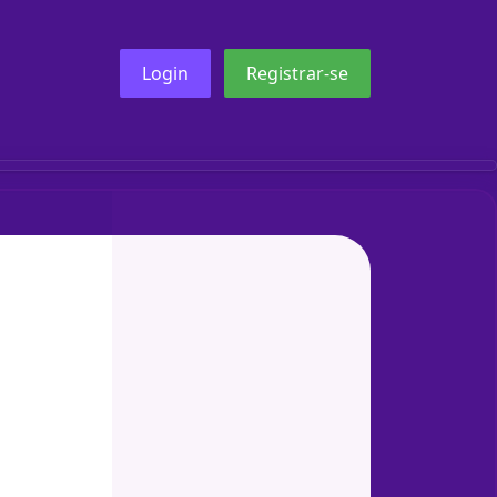
Login
Registrar-se