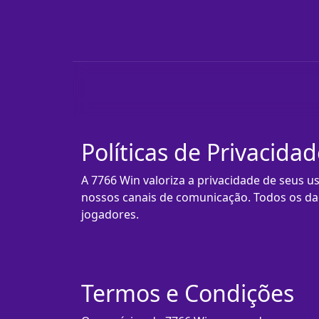
Políticas de Privacida
A 7766 Win valoriza a privacidade de seus 
nossos canais de comunicação. Todos os dad
jogadores.
Termos e Condições