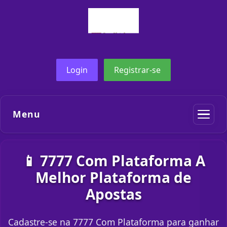
Login
Registrar-se
Menu
📱 7777 Com Plataforma A
Melhor Plataforma de
Apostas
Cadastre-se na 7777 Com Plataforma para ganhar