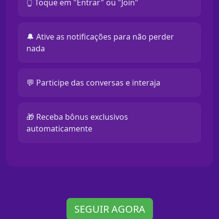
👆 Toque em "Entrar" ou "Join"
🔔 Ative as notificações para não perder
nada
💬 Participe das conversas e interaja
🎁 Receba bônus exclusivos
automaticamente
SEGUIR AGORA