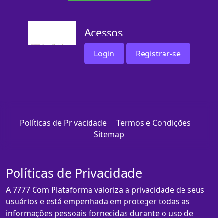
Acessos
Login
Registrar-se
Políticas de Privacidade
Termos e Condições
Sitemap
Políticas de Privacidade
A 7777 Com Plataforma valoriza a privacidade de seus
usuários e está empenhada em proteger todas as
informações pessoais fornecidas durante o uso de