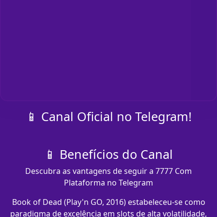
📱 Canal Oficial no Telegram!
📱 Benefícios do Canal
Descubra as vantagens de seguir a 7777 Com
Plataforma no Telegram
Book of Dead (Play'n GO, 2016) estabeleceu-se como
paradigma de excelência em slots de alta volatilidade,