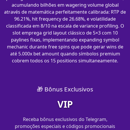
acumulando bilhões em wagering volume global
através de matemática perfeitamente calibrada: RTP de
96.21%, hit frequency de 26.68%, e volatilidade
classificada em 8/10 na escala de variance profiling. O
slot emprega grid layout clássico de 5×3 com 10
paylines fixas, implementando expanding symbol
mechanic durante free spins que pode gerar wins de
até 5.000x bet amount quando símbolos premium
cobrem todos os 15 positions simultaneamente.
🎁 Bônus Exclusivos
VIP
Receba bônus exclusivos do Telegram,
promoções especiais e códigos promocionais