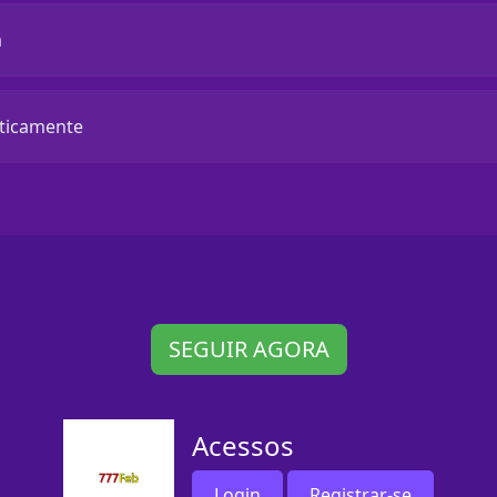
a
aticamente
SEGUIR AGORA
Acessos
Login
Registrar-se