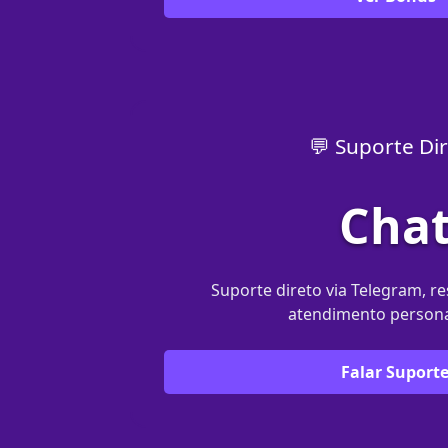
💬 Suporte Di
Cha
Suporte direto via Telegram, r
atendimento persona
Falar Suport