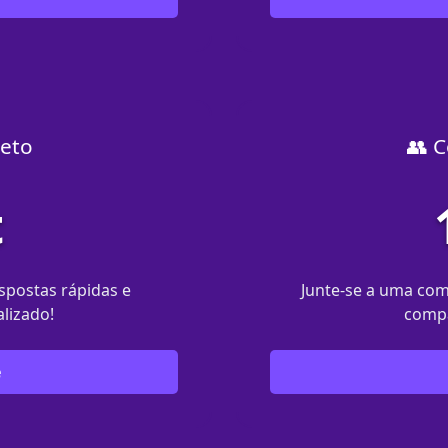
reto
👥 
t
espostas rápidas e
Junte-se a uma com
lizado!
compa
e