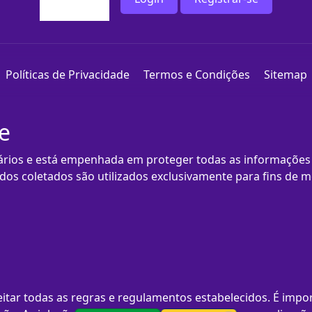
Políticas de Privacidade
Termos e Condições
Sitemap
de
uários e está empenhada em proteger todas as informações
os coletados são utilizados exclusivamente para fins de m
ar todas as regras e regulamentos estabelecidos. É impor