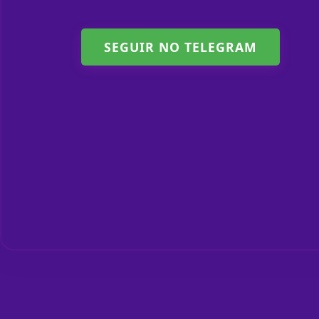
SEGUIR NO TELEGRAM