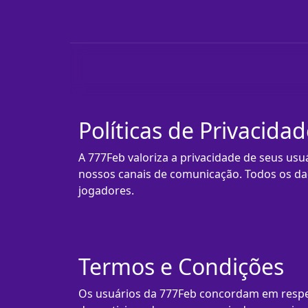
Políticas de Privacida
A 777Feb valoriza a privacidade de seus us
nossos canais de comunicação. Todos os dad
jogadores.
Termos e Condições
Os usuários da 777Feb concordam em respeit