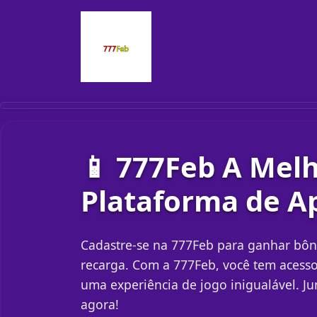
📱 777Feb A Mel
Plataforma de A
Cadastre-se na 777Feb para ganhar bôn
recarga. Com a 777Feb, você tem acesso
uma experiência de jogo inigualável. J
agora!