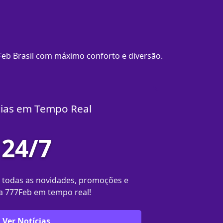
77Feb Brasil com máximo conforto e diversão.
cias em Tempo Real
24/7
e todas as novidades, promoções e
a 777Feb em tempo real!
Ver Notícias