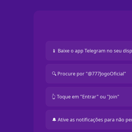
📱 Baixe o app Telegram no seu disp
🔍 Procure por "@777JogoOficial"
👆 Toque em "Entrar" ou "Join"
🔔 Ative as notificações para não p