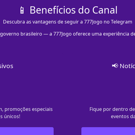
📱 Benefícios do Canal
Descubra as vantagens de seguir a 777Jogo no Telegram
 governo brasileiro — a 777Jogo oferece uma experiência de
sivos
📢 Notí
m, promoções especiais
Fique por dentro d
s únicos!
eventos d