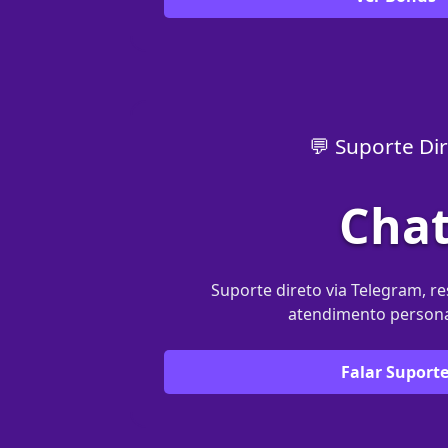
💬 Suporte Di
Cha
Suporte direto via Telegram, r
atendimento persona
Falar Suport