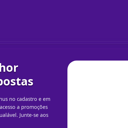
lhor
postas
nus no cadastro e em
 acesso a promoções
ualável. Junte-se aos