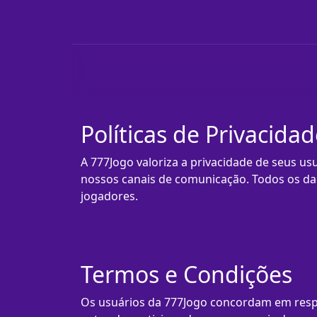
Políticas de Privacida
A 777Jogo valoriza a privacidade de seus u
nossos canais de comunicação. Todos os dad
jogadores.
Termos e Condições
Os usuários da 777Jogo concordam em respei