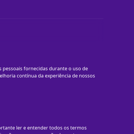
s pessoais fornecidas durante o uso de
elhoria contínua da experiência de nossos
rtante ler e entender todos os termos