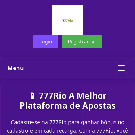
Login
Registrar-se
Menu
📱 777Rio A Melhor
Plataforma de Apostas
Cadastre-se na 777Rio para ganhar bônus no
cadastro e em cada recarga. Com a 777Rio, você