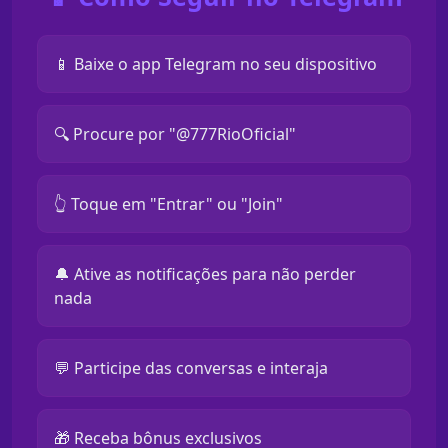
📱 Baixe o app Telegram no seu dispositivo
🔍 Procure por "@777RioOficial"
👆 Toque em "Entrar" ou "Join"
🔔 Ative as notificações para não perder
nada
💬 Participe das conversas e interaja
🎁 Receba bônus exclusivos