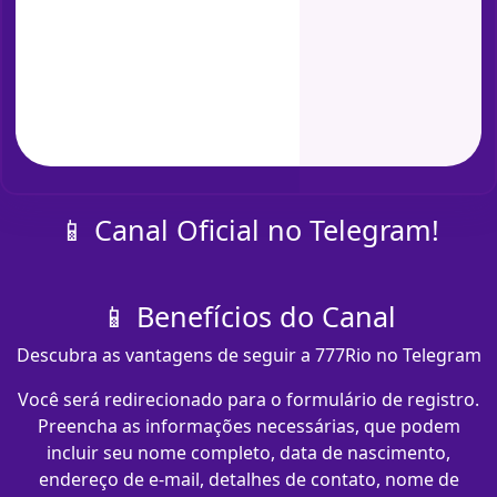
📱 Canal Oficial no Telegram!
📱 Benefícios do Canal
Descubra as vantagens de seguir a 777Rio no Telegram
Você será redirecionado para o formulário de registro.
Preencha as informações necessárias, que podem
incluir seu nome completo, data de nascimento,
endereço de e-mail, detalhes de contato, nome de