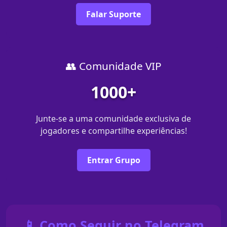
Falar Suporte
👥 Comunidade VIP
1000+
Junte-se a uma comunidade exclusiva de
jogadores e compartilhe experiências!
Entrar Grupo
📱 Como Seguir no Telegram