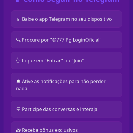
📱 Baixe o app Telegram no seu dispositivo
🔍 Procure por "@777 Pg LoginOficial"
👆 Toque em "Entrar" ou "Join"
🔔 Ative as notificações para não perder
nada
💬 Participe das conversas e interaja
🎁 Receba bônus exclusivos