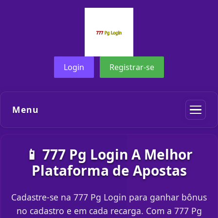
Login
Registrar-se
Menu
📱 777 Pg Login A Melhor
Plataforma de Apostas
Cadastre-se na 777 Pg Login para ganhar bônus
no cadastro e em cada recarga. Com a 777 Pg