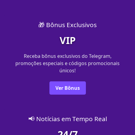
🎁 Bônus Exclusivos
VIP
Receba bônus exclusivos do Telegram,
promoções especiais e códigos promocionais
únicos!
Ver Bônus
📢 Notícias em Tempo Real
24/7