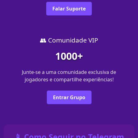
Falar Suporte
👥 Comunidade VIP
1000+
Junte-se a uma comunidade exclusiva de
jogadores e compartilhe experiências!
Entrar Grupo
📱 Como Seguir no Telegram