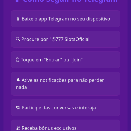
📱 Baixe o app Telegram no seu dispositivo
🔍 Procure por "@777 SlotsOficial"
👆 Toque em "Entrar" ou "Join"
🔔 Ative as notificações para não perder
nada
💬 Participe das conversas e interaja
🎁 Receba bônus exclusivos