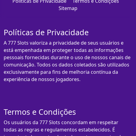
Políticas de Privacidade
Termos e Condições
Sitemap
Políticas de Privacidade
A 777 Slots valoriza a privacidade de seus usuários e
está empenhada em proteger todas as informações
pessoais fornecidas durante o uso de nossos canais de
comunicação. Todos os dados coletados são utilizados
exclusivamente para fins de melhoria contínua da
experiência de nossos jogadores.
Termos e Condições
Os usuários da 777 Slots concordam em respeitar
todas as regras e regulamentos estabelecidos. É