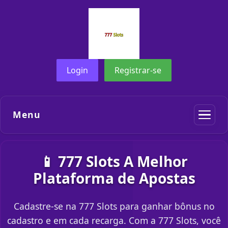
Login
Registrar-se
Menu
📱 777 Slots A Melhor
Plataforma de Apostas
Cadastre-se na 777 Slots para ganhar bônus no
cadastro e em cada recarga. Com a 777 Slots, você