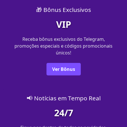
🎁 Bônus Exclusivos
VIP
Receba bônus exclusivos do Telegram,
promoções especiais e códigos promocionais
únicos!
Ver Bônus
📢 Notícias em Tempo Real
24/7