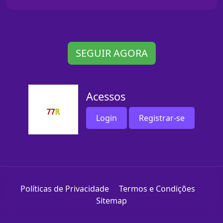
SEGUIR AGORA
Acessos
Login
Registrar-se
Políticas de Privacidade
Termos e Condições
Sitemap