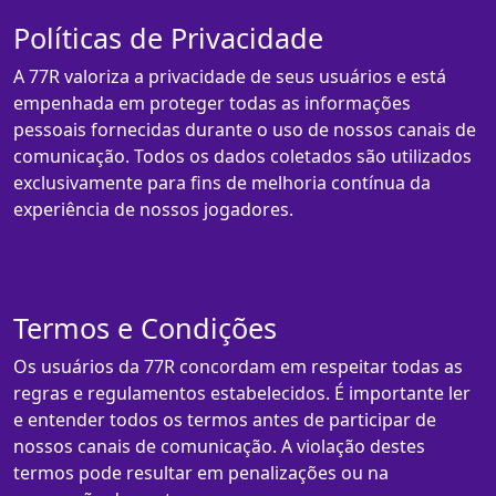
Políticas de Privacidade
A 77R valoriza a privacidade de seus usuários e está
empenhada em proteger todas as informações
pessoais fornecidas durante o uso de nossos canais de
comunicação. Todos os dados coletados são utilizados
exclusivamente para fins de melhoria contínua da
experiência de nossos jogadores.
Termos e Condições
Os usuários da 77R concordam em respeitar todas as
regras e regulamentos estabelecidos. É importante ler
e entender todos os termos antes de participar de
nossos canais de comunicação. A violação destes
termos pode resultar em penalizações ou na