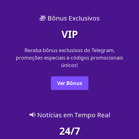
🎁 Bônus Exclusivos
VIP
Receba bônus exclusivos do Telegram,
promoções especiais e códigos promocionais
únicos!
Ver Bônus
📢 Notícias em Tempo Real
24/7