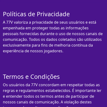
Políticas de Privacidade
A 77V valoriza a privacidade de seus usuários e está
empenhada em proteger todas as informações
pessoais fornecidas durante o uso de nossos canais de
comunicação. Todos os dados coletados são utilizados
exclusivamente para fins de melhoria contínua da
experiência de nossos jogadores.
Termos e Condições
Os usuários da 77V concordam em respeitar todas as
regras e regulamentos estabelecidos. É importante ler
e entender todos os termos antes de participar de
nossos canais de comunicação. A violação destes