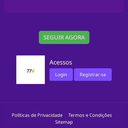
SEGUIR AGORA
Acessos
Login
Registrar-se
Políticas de Privacidade
Termos e Condições
Sitemap