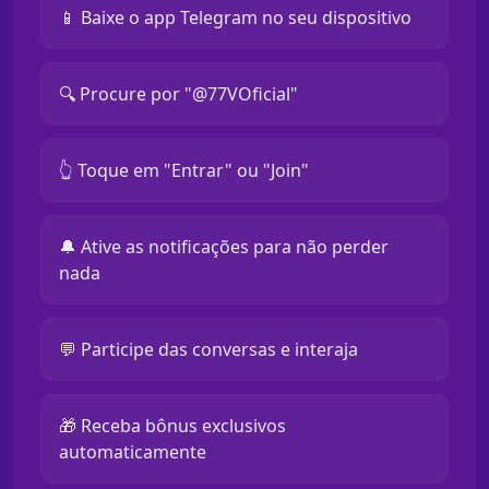
📱 Baixe o app Telegram no seu dispositivo
🔍 Procure por "@77VOficial"
👆 Toque em "Entrar" ou "Join"
🔔 Ative as notificações para não perder
nada
💬 Participe das conversas e interaja
🎁 Receba bônus exclusivos
automaticamente